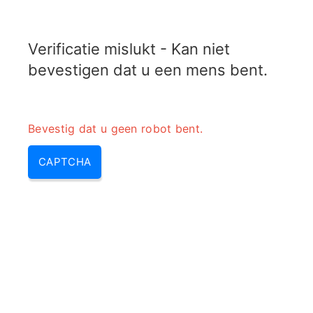
TRANSFOTOPIX.COM
Verificatie mislukt - Kan niet
MENU
bevestigen dat u een mens bent.
Bevestig dat u geen robot bent.
CAPTCHA
dBm naar dBµV-omzetter