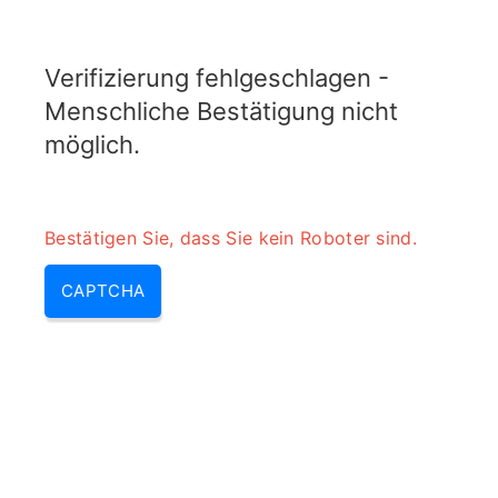
TRANSFOTOPIX.COM
Verifizierung fehlgeschlagen -
MENU
Menschliche Bestätigung nicht
möglich.
Bestätigen Sie, dass Sie kein Roboter sind.
CAPTCHA
LC-Schaltkreis-
Resonanzfrequenzwandler