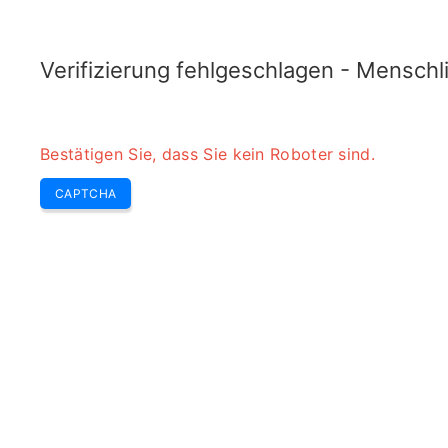
TRANSFOTOPIX.COM
Neueste
Highlights
Werkzeuge
Transformator
Verifizierung fehlgeschlagen - Menschl
Bestätigen Sie, dass Sie kein Roboter sind.
CAPTCHA