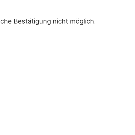
iche Bestätigung nicht möglich.
Mikrostreifen-
Gehrungsbiegerechn
Home
/
Mikrostreifen-
Gehrungsbiegerechner
Width of the line (W)