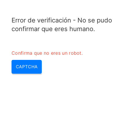
TRANSFOTOPIX.COM
Error de verificación - No se pudo
MENU
confirmar que eres humano.
Confirma que no eres un robot.
CAPTCHA
Calculadora de coeficiente de
reflexión