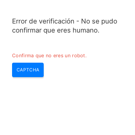
TRANSFOTOPIX.COM
Error de verificación - No se pudo
MENU
confirmar que eres humano.
Confirma que no eres un robot.
CAPTCHA
Calculadora de línea de ranura