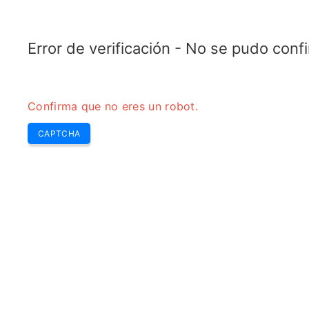
TRANSFOTOPIX.COM
Últimas
Zumbido Sem
Herramientas
transformador
Error de verificación - No se pudo con
Confirma que no eres un robot.
CAPTCHA