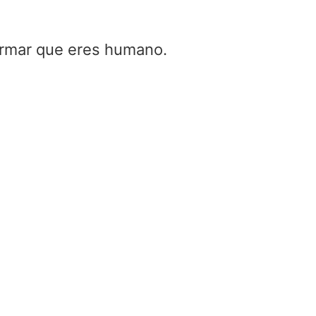
firmar que eres humano.
Susceptancia
capacitiva –
susceptancia
Home
/
Susceptancia capa
susceptancia
Susceptancia capacit