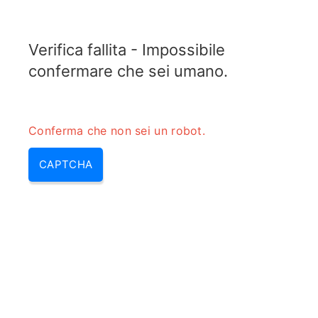
TRANSFOTOPIX.COM
Verifica fallita - Impossibile
MENU
confermare che sei umano.
Conferma che non sei un robot.
CAPTCHA
Convertitore dalla figura di
rumore al fattore di rumore