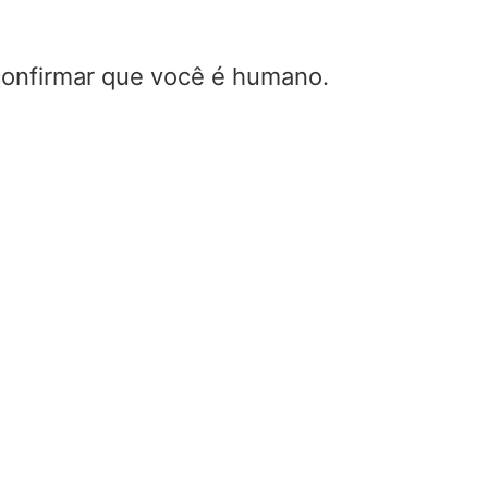
 confirmar que você é humano.
Calculadora VSW
potências diretas 
refletidas
Home
/
Calculadora VSWR
potências diretas e refleti