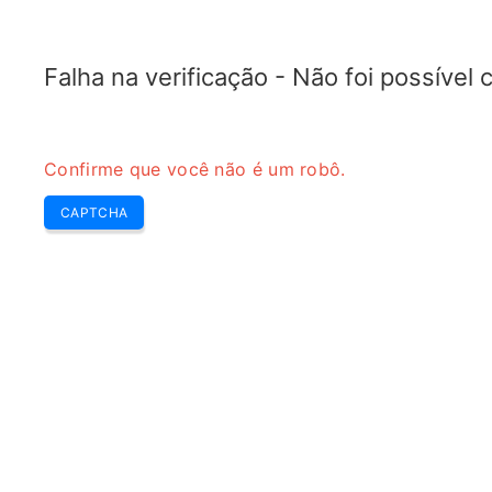
TRANSFOTOPIX.COM
Últimas
Destaque Sem
Ferramentas
transformador
Falha na verificação - Não foi possível
Confirme que você não é um robô.
CAPTCHA