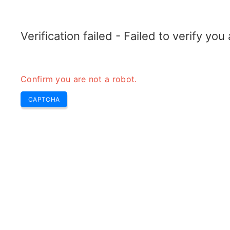
TRANSFOTOPIX.COM
Dernières
Buzz Hebdo
Outils
transformateur
Verification failed - Failed to verify yo
Confirm you are not a robot.
CAPTCHA
Ca
dy
(
Ca
tr