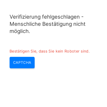
TRANSFOTOPIX.COM
Verifizierung fehlgeschlagen -
MENU
Menschliche Bestätigung nicht
möglich.
Bestätigen Sie, dass Sie kein Roboter sind.
CAPTCHA
Rechner für die
Pulswiederholungsfrequenz