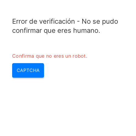
TRANSFOTOPIX.COM
Error de verificación - No se pudo
MENU
confirmar que eres humano.
Confirma que no eres un robot.
CAPTCHA
Calculadora de frecuencia de
repetición de pulsos (PRF)