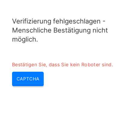
TRANSFOTOPIX.COM
Verifizierung fehlgeschlagen -
MENU
Menschliche Bestätigung nicht
möglich.
Bestätigen Sie, dass Sie kein Roboter sind.
CAPTCHA
Ac/dc adapter wofür (ac dc
adapter wofür, was ist ein