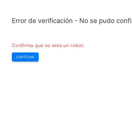
TRANSFOTOPIX.COM
Últimas
Zumbido Sem
Herramientas
transformador
Error de verificación - No se pudo con
Confirma que no eres un robot.
CAPTCHA