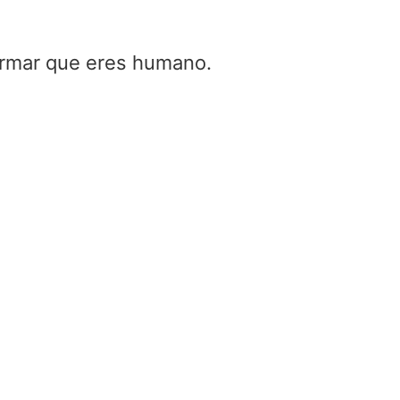
firmar que eres humano.
Calculadora de di
de antena helicoid
Home
/
Calculadora de di
antena helicoidal
Wavelength