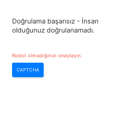
TRANSFOTOPIX.COM
Doğrulama başarısız - İnsan
MENU
olduğunuz doğrulanamadı.
Robot olmadığınızı onaylayın.
CAPTCHA
Helisel Anten Tasarımı
Hesaplayıcısı