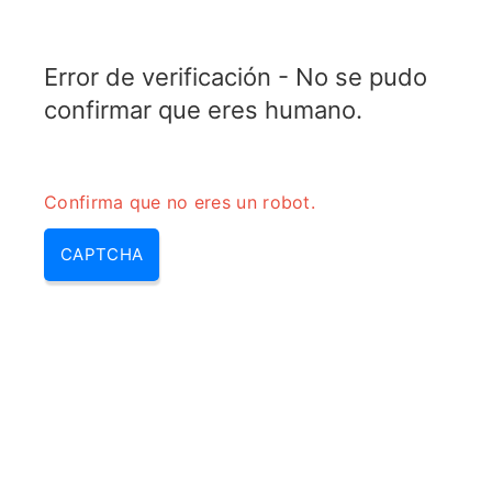
TRANSFOTOPIX.COM
Error de verificación - No se pudo
MENU
confirmar que eres humano.
Confirma que no eres un robot.
CAPTCHA
Convertidor de impedancia
microcinta