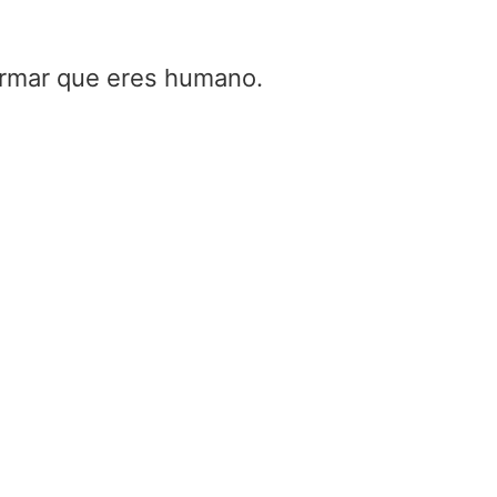
firmar que eres humano.
Cuantos amperios
consume un horn
electrico
Home
/
Cuantos amperios
consume un horno electri
Cuantos amperios c