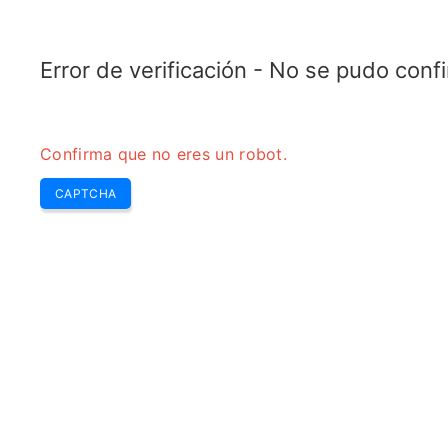
TRANSFOTOPIX.COM
Últimas
Zumbido Sem
Herramientas
transformador
Error de verificación - No se pudo con
Confirma que no eres un robot.
CAPTCHA