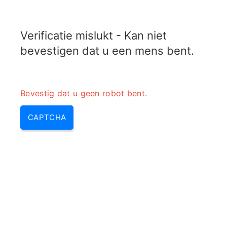
TRANSFOTOPIX.COM
Verificatie mislukt - Kan niet
MENU
bevestigen dat u een mens bent.
Bevestig dat u geen robot bent.
CAPTCHA
220 of 230 volt (240 volt, 230 volt, 240