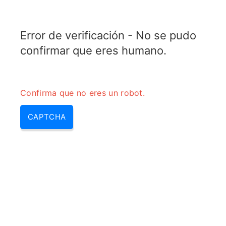
TRANSFOTOPIX.COM
Error de verificación - No se pudo
MENU
confirmar que eres humano.
Confirma que no eres un robot.
CAPTCHA
Cc ca (convertidor de ca,
inversor cc ca, convertidor de