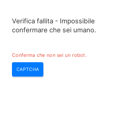
TRANSFOTOPIX.COM
Verifica fallita - Impossibile
MENU
confermare che sei umano.
Conferma che non sei un robot.
CAPTCHA
Calcolatore della gamma
dinamica senza interferenze