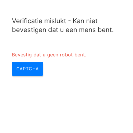
TRANSFOTOPIX.COM
Verificatie mislukt - Kan niet
MENU
bevestigen dat u een mens bent.
Bevestig dat u geen robot bent.
CAPTCHA
Delta Network naar Star
Network-converter