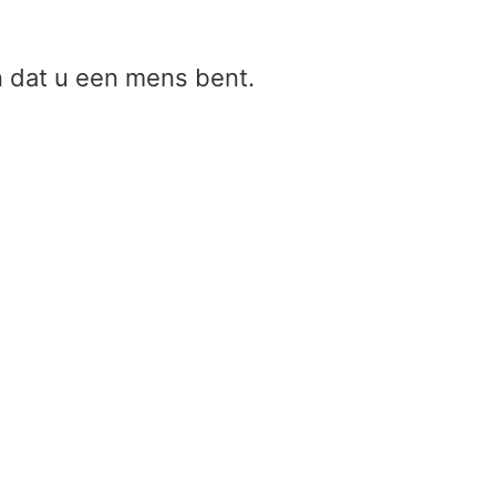
en dat u een mens bent.
Effectieve isotrop
uitgestraalde ener
(EIRP)-converter
Home
/
Effectieve isotrop
uitgestraalde energie (EIR
converter