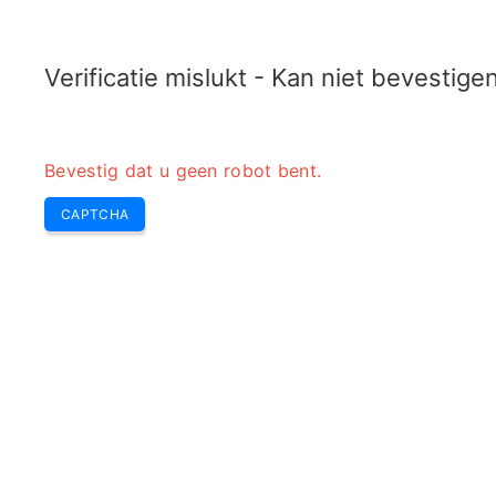
TRANSFOTOPIX.COM
Laatste
Wekelijks Top
Gereedschap
Transformator
Verificatie mislukt - Kan niet bevestig
Bevestig dat u geen robot bent.
CAPTCHA