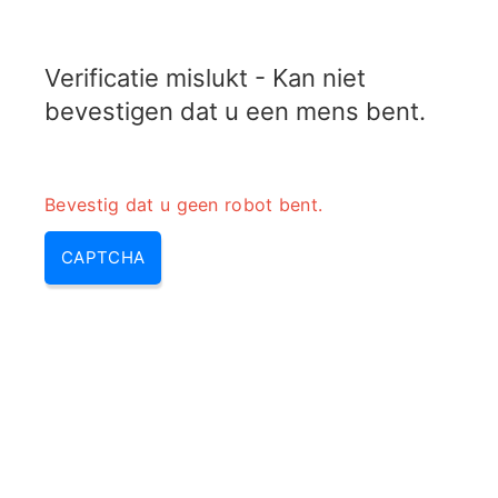
TRANSFOTOPIX.COM
Verificatie mislukt - Kan niet
MENU
bevestigen dat u een mens bent.
Bevestig dat u geen robot bent.
CAPTCHA
Kwartskristalparametercalculat
or