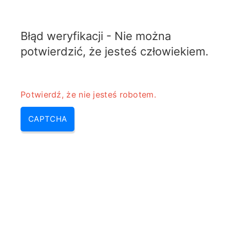
TRANSFOTOPIX.COM
Błąd weryfikacji - Nie można
MENU
potwierdzić, że jesteś człowiekiem.
Potwierdź, że nie jesteś robotem.
CAPTCHA
Transformator ćwierćfalowy –
kalkulator transformatora