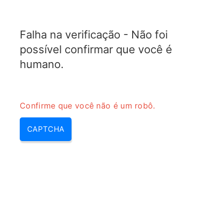
TRANSFOTOPIX.COM
Falha na verificação - Não foi
MENU
possível confirmar que você é
humano.
Confirme que você não é um robô.
CAPTCHA
Calculadora de conversão de
taxa de potência de RF