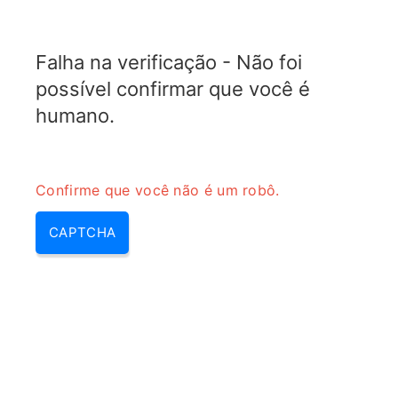
TRANSFOTOPIX.COM
Falha na verificação - Não foi
MENU
possível confirmar que você é
humano.
Confirme que você não é um robô.
CAPTCHA
Conversor de coeficiente de
reflexão para VSWR