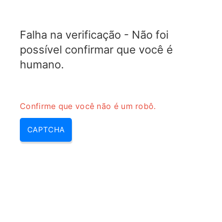
TRANSFOTOPIX.COM
Falha na verificação - Não foi
MENU
possível confirmar que você é
humano.
Confirme que você não é um robô.
CAPTCHA
Conversor de figura de ruído
para figura de ruído