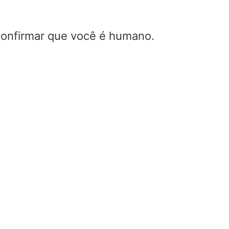
 confirmar que você é humano.
Ganhe calculador
incerteza devido 
incompatibilidade
Home
/
Ganhe calculadora
incerteza devido a
incompatibilidade