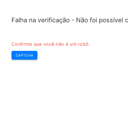
TRANSFOTOPIX.COM
Últimas
Destaque Sem
Ferramentas
transformador
Falha na verificação - Não foi possível
Confirme que você não é um robô.
CAPTCHA