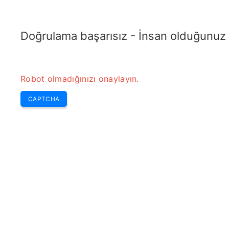
TRANSFOTOPIX.COM
En Son
Haftanın Seçmeleri
Araçlar
Transformatör
Doğrulama başarısız - İnsan olduğunuz
Robot olmadığınızı onaylayın.
CAPTCHA