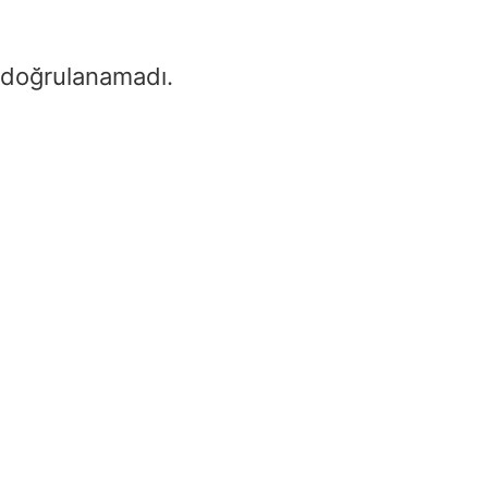
 doğrulanamadı.
Frekanstan Dalgab
Dönüştürücü
Home
/
Frekanstan Dalgab
Dönüştürücü
Frequency (f)