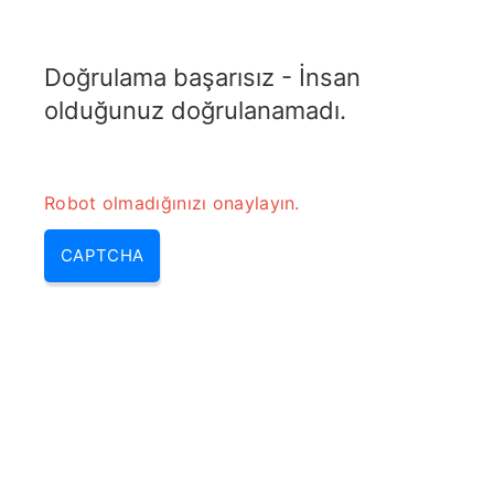
TRANSFOTOPIX.COM
Doğrulama başarısız - İnsan
MENU
olduğunuz doğrulanamadı.
Robot olmadığınızı onaylayın.
CAPTCHA
Generatör çalışma prensibi –
jeneratörlerin çalışma prensibi