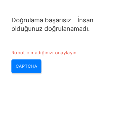
TRANSFOTOPIX.COM
Doğrulama başarısız - İnsan
MENU
olduğunuz doğrulanamadı.
Robot olmadığınızı onaylayın.
CAPTCHA
Kesin Maksimum Aralık
Hesaplayıcı