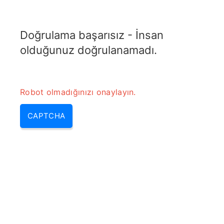
TRANSFOTOPIX.COM
Doğrulama başarısız - İnsan
MENU
olduğunuz doğrulanamadı.
Robot olmadığınızı onaylayın.
CAPTCHA
Minimum Tespit Edilebilir Sinyal
(MDS) Hesaplayıcı