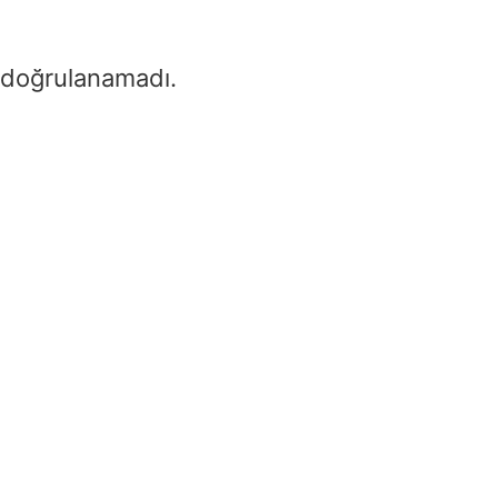
 doğrulanamadı.
Yönlü Bağlayıcı
Hesaplayıcı
Home
/
Yönlü Bağlayıcı Hesa
Input Power (P₁)