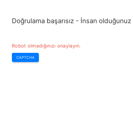
TRANSFOTOPIX.COM
En Son
Haftanın Seçmeleri
Araçlar
Transformatör
Doğrulama başarısız - İnsan olduğunuz
Robot olmadığınızı onaylayın.
CAPTCHA