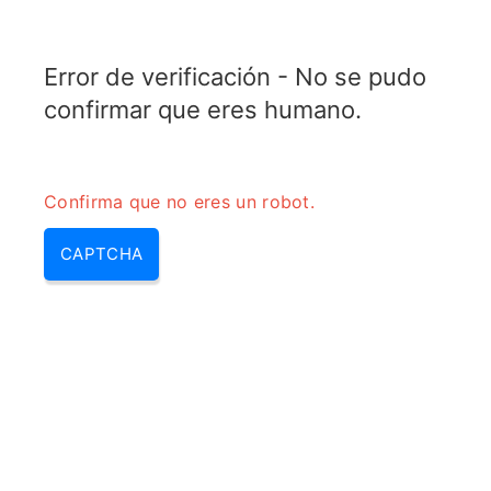
TRANSFOTOPIX.COM
Error de verificación - No se pudo
MENU
confirmar que eres humano.
Confirma que no eres un robot.
CAPTCHA
Comprobar transformador –
como medir un transformador