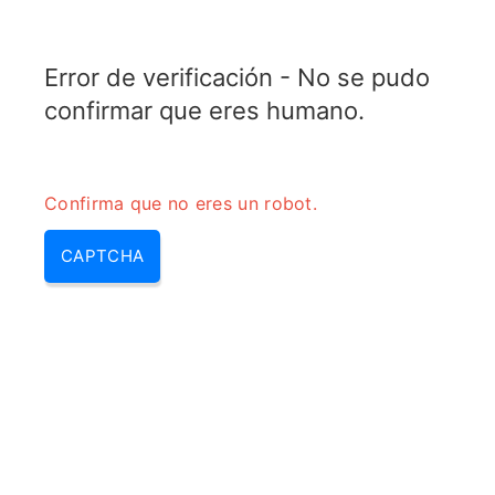
TRANSFOTOPIX.COM
Error de verificación - No se pudo
MENU
confirmar que eres humano.
Confirma que no eres un robot.
CAPTCHA
Como conectar 4 baterias a un
inversor de 12v