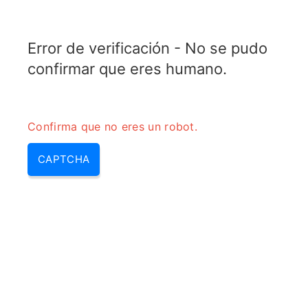
TRANSFOTOPIX.COM
Error de verificación - No se pudo
MENU
confirmar que eres humano.
Confirma que no eres un robot.
CAPTCHA
Soldadora de transformador –
como funciona un soldador