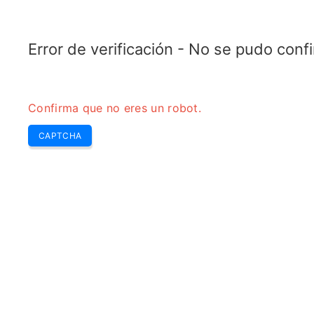
TRANSFOTOPIX.COM
Últimas
Zumbido Sem
Herramientas
transformador
Error de verificación - No se pudo con
Confirma que no eres un robot.
CAPTCHA