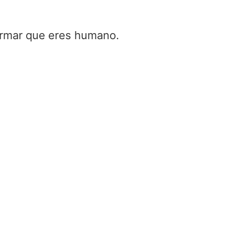
firmar que eres humano.
10000mah cuanto
(10000 mah cuan
dura, 10000 mah
cuánto dura)
Home
/
10000mah cuanto
(10000 mah cuanto dura,
mah cuánto dura)