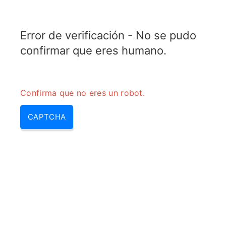
TRANSFOTOPIX.COM
Error de verificación - No se pudo
MENU
confirmar que eres humano.
Confirma que no eres un robot.
CAPTCHA
Convertidores de energia –
conversor de energia definicion