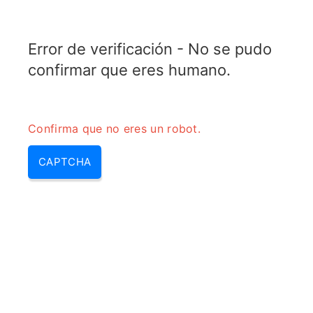
TRANSFOTOPIX.COM
Error de verificación - No se pudo
MENU
confirmar que eres humano.
Confirma que no eres un robot.
CAPTCHA
Para que sirve un panel solar –
panel solar para que sirve