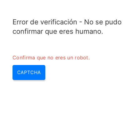
TRANSFOTOPIX.COM
Error de verificación - No se pudo
MENU
confirmar que eres humano.
Confirma que no eres un robot.
CAPTCHA
Que es un transformador (que
es un trafo, qué es un