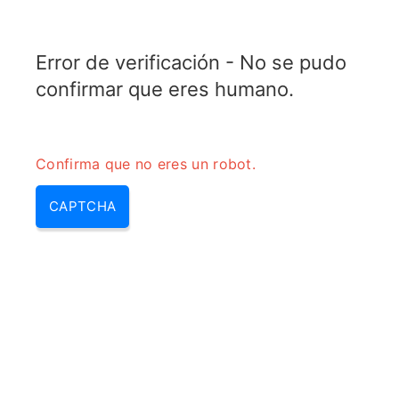
TRANSFOTOPIX.COM
Error de verificación - No se pudo
MENU
confirmar que eres humano.
Confirma que no eres un robot.
CAPTCHA
Tipos de transformadores –
modelos de transformador