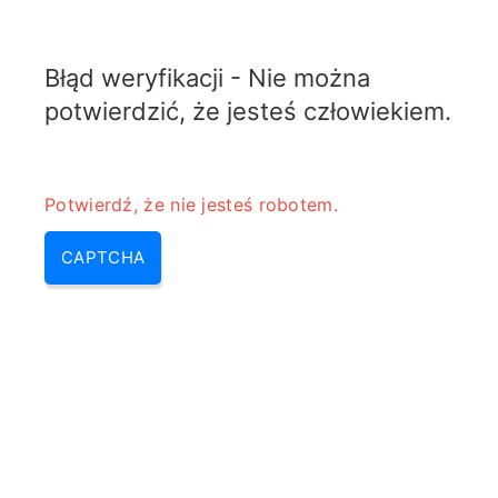
TRANSFOTOPIX.COM
Błąd weryfikacji - Nie można
MENU
potwierdzić, że jesteś człowiekiem.
Potwierdź, że nie jesteś robotem.
CAPTCHA
Chłodzenie onan (grzech
onana co to znaczy)