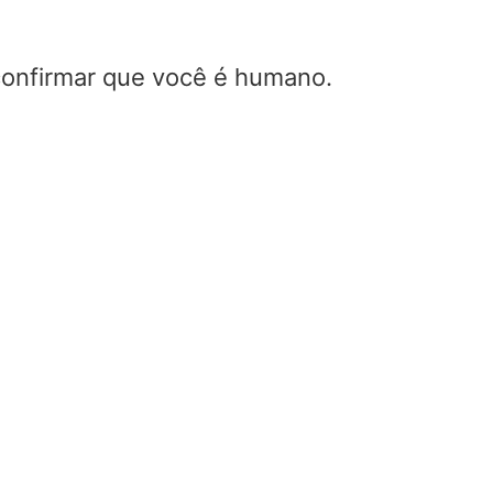
 confirmar que você é humano.
O que significa kv
kva o que é & kva
significa
Home
/
O que significa kv
o que é & kva o que signif
Esta postagem aborda o que si