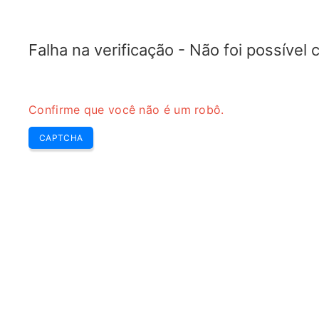
TRANSFOTOPIX.COM
Últimas
Destaque Sem
Ferramentas
transformador
Falha na verificação - Não foi possível
Confirme que você não é um robô.
CAPTCHA