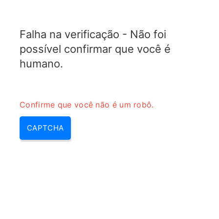
TRANSFOTOPIX.COM
Falha na verificação - Não foi
MENU
possível confirmar que você é
humano.
Confirme que você não é um robô.
CAPTCHA
Transformador elevador –
transformador elevador de