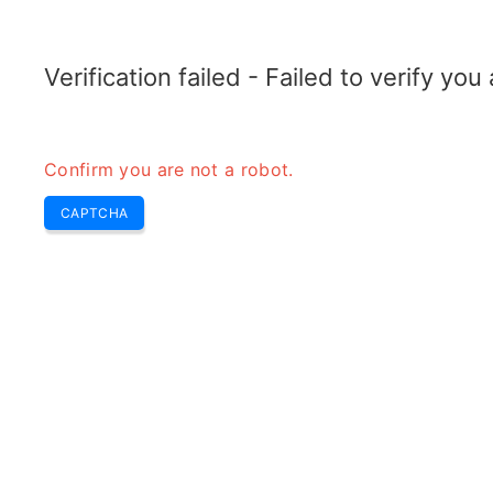
TRANSFOTOPIX.COM
Dernières
Buzz Hebdo
Outils
transformateur
Verification failed - Failed to verify yo
Confirm you are not a robot.
CAPTCHA