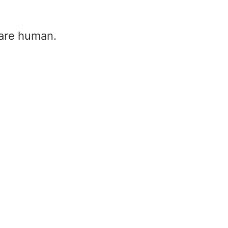
u are human.
Batterie externe avion
batterie externe dans
l\’avion
Home
/
Batterie externe avion 
batterie externe dans l\’avion
Batterie externe avion – 