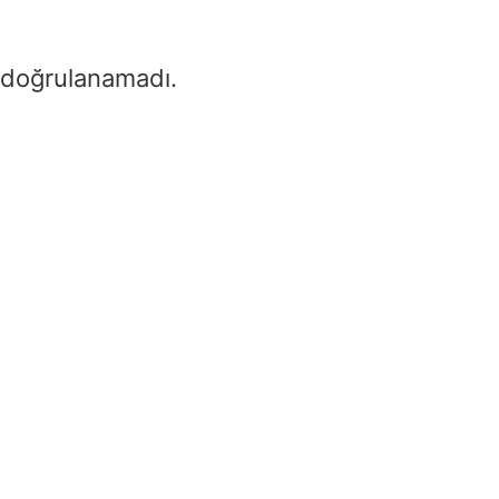
 doğrulanamadı.
1000 watt güneş pa
neleri çalıştırır – 1
watt güneş paneli
Home
/
1000 watt güneş pan
neleri çalıştırır – 1000 watt
paneli