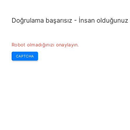
TRANSFOTOPIX.COM
En Son
Haftanın Seçmeleri
Araçlar
Transformatör
Doğrulama başarısız - İnsan olduğunuz
Robot olmadığınızı onaylayın.
CAPTCHA