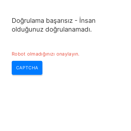
TRANSFOTOPIX.COM
Doğrulama başarısız - İnsan
MENU
olduğunuz doğrulanamadı.
Robot olmadığınızı onaylayın.
CAPTCHA
Jeneratörler ne kadar yakıt
harcar