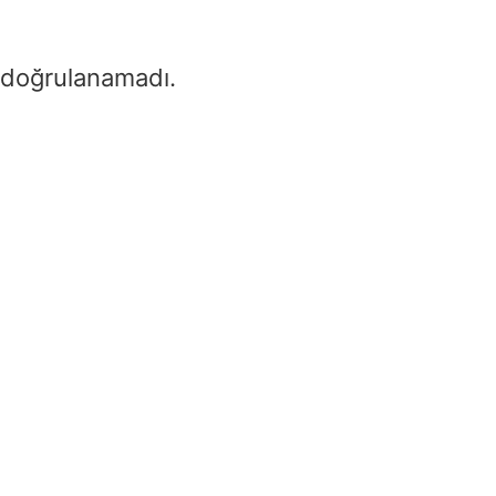
 doğrulanamadı.
Honda jeneratör ha
yağ kullanılır – hon
jeneratör yağı kaç
numara
Home
/
Honda jeneratör ha
kullanılır – honda jeneratör 
numara