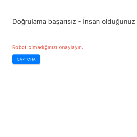
TRANSFOTOPIX.COM
En Son
Haftanın Seçmeleri
Araçlar
Transformatör
Doğrulama başarısız - İnsan olduğunuz
Robot olmadığınızı onaylayın.
CAPTCHA