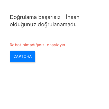
TRANSFOTOPIX.COM
Doğrulama başarısız - İnsan
MENU
olduğunuz doğrulanamadı.
Robot olmadığınızı onaylayın.
CAPTCHA
Jeneratör nasıl çalışır –
jeneratör nasıl çalıştırılır