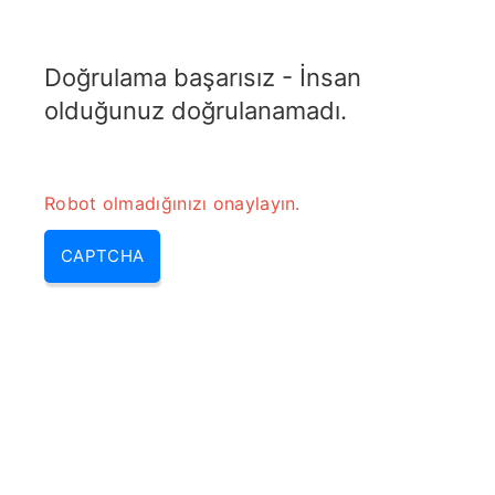
TRANSFOTOPIX.COM
Doğrulama başarısız - İnsan
MENU
olduğunuz doğrulanamadı.
Robot olmadığınızı onaylayın.
CAPTCHA
Jeneratör nasıl çaliştirilir –
jeneratör nasıl çalıştırılır