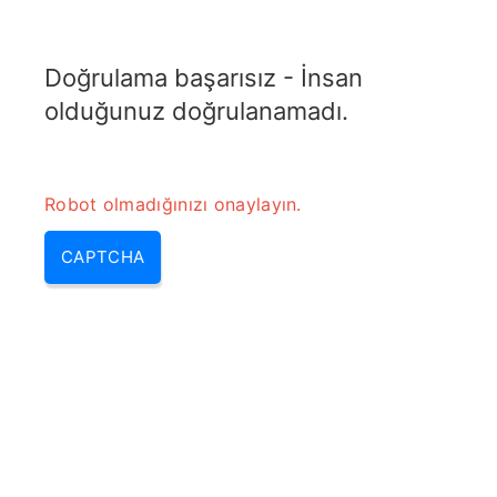
TRANSFOTOPIX.COM
Doğrulama başarısız - İnsan
MENU
olduğunuz doğrulanamadı.
Robot olmadığınızı onaylayın.
CAPTCHA
Transformers kronolojik
sıralama – transformers son